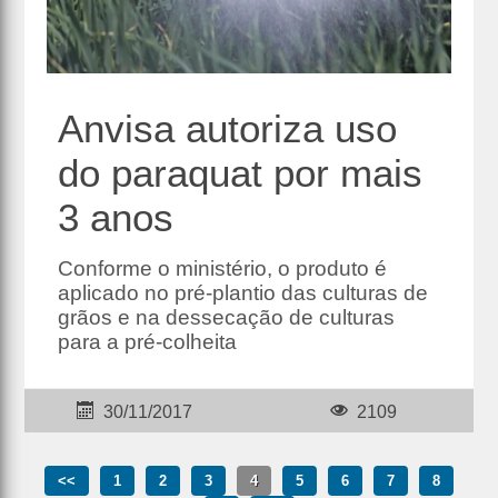
Anvisa autoriza uso
do paraquat por mais
3 anos
Conforme o ministério, o produto é
aplicado no pré-plantio das culturas de
grãos e na dessecação de culturas
para a pré-colheita
30/11/2017
2109
<<
1
2
3
4
5
6
7
8