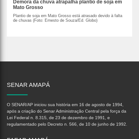
Demora da chuva atrapalha plantio de soja em
Mato Grosso
Plantio de soja em Mato Grosso está atrasado devido à falta
de chuvas (Foto: Ernesto de Souza/Ed. Globo)
SENAR
AMAPÁ
O SENAR/AP iniciou sua história em 16 de agosto de 1994,
após a criação do Senar Administração Central pela força da
Lei Federal n. 8.315, de 23 de dezembro de 1991, e
regulamentado pelo Decreto n. 566, de 10 de junho de 1992.