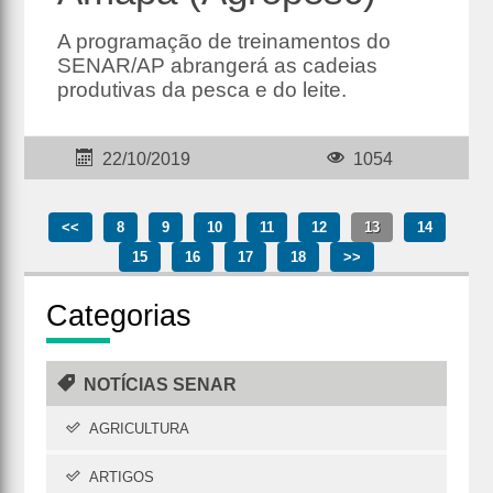
A programação de treinamentos do
SENAR/AP abrangerá as cadeias
produtivas da pesca e do leite.
22/10/2019
1054
<<
8
9
10
11
12
13
14
15
16
17
18
>>
Cate
gorias
NOTÍCIAS SENAR
AGRICULTURA
ARTIGOS