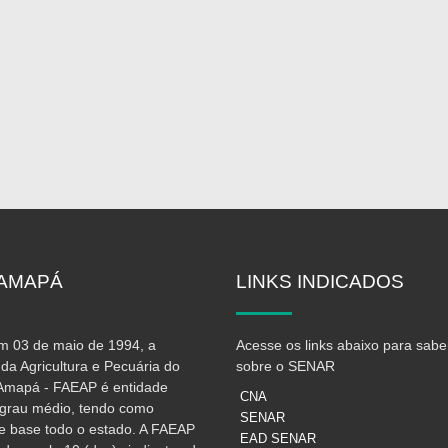
AMAPÁ
LINKS
INDICADOS
 03 de maio de 1994, a
Acesse os links abaixo para sabe
da Agricultura e Pecuária do
sobre o SENAR
Amapá - FAEAP é entidade
CNA
e grau médio, tendo como
SENAR
e base todo o estado. A FAEAP
EAD SENAR