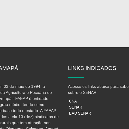
AMAPÁ
LINKS
INDICADOS
 03 de maio de 1994, a
Acesse os links abaixo para sabe
da Agricultura e Pecuária do
sobre o SENAR
Amapá - FAEAP é entidade
CNA
e grau médio, tendo como
SENAR
e base todo o estado. A FAEAP
EAD SENAR
iados a ela 10 (dez) sindicatos de
 rurais que tem atuação nos
 de Oiapoque, Calçoene, Amapá,