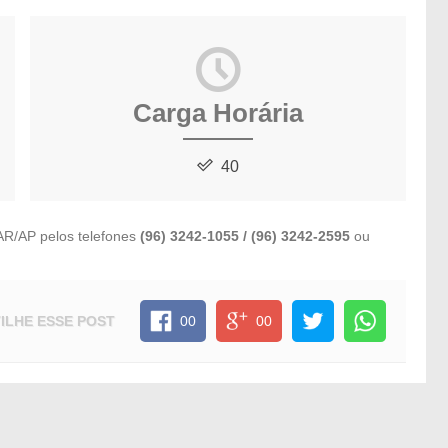
Carga Horária
40
AR/AP pelos telefones
(96) 3242-1055 / (96) 3242-2595
ou
ILHE
ESSE POST
00
00