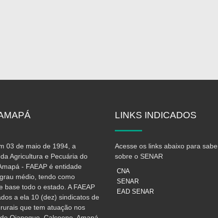
AMAPÁ
LINKS
INDICADOS
 03 de maio de 1994, a
Acesse os links abaixo para sabe
da Agricultura e Pecuária do
sobre o SENAR
Amapá - FAEAP é entidade
CNA
e grau médio, tendo como
SENAR
e base todo o estado. A FAEAP
EAD SENAR
iados a ela 10 (dez) sindicatos de
 rurais que tem atuação nos
 de Oiapoque, Calçoene, Amapá,