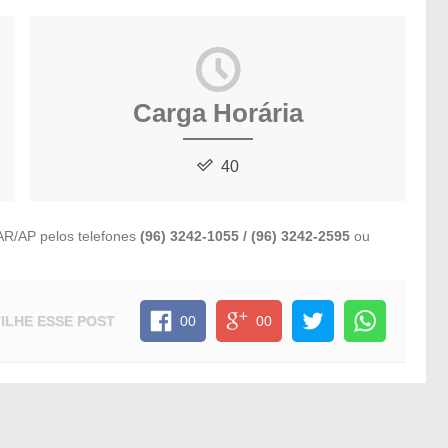
Carga Horária
40
AR/AP pelos telefones
(96) 3242-1055 / (96) 3242-2595
ou
ILHE
ESSE POST
00
00