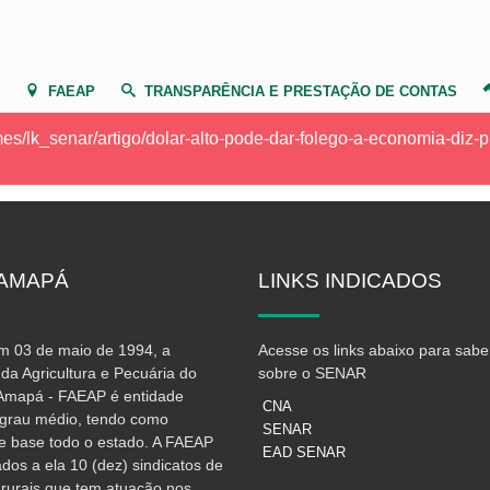
FAEAP
TRANSPARÊNCIA E PRESTAÇÃO DE CONTAS
emes/lk_senar/artigo/dolar-alto-pode-dar-folego-a-economia-diz
AMAPÁ
LINKS
INDICADOS
 03 de maio de 1994, a
Acesse os links abaixo para sabe
da Agricultura e Pecuária do
sobre o SENAR
Amapá - FAEAP é entidade
CNA
e grau médio, tendo como
SENAR
e base todo o estado. A FAEAP
EAD SENAR
iados a ela 10 (dez) sindicatos de
 rurais que tem atuação nos