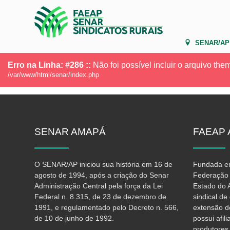
SENAR/AP
Erro na Linha: #286 ::
Não foi possível incluir o arquivo th
/var/www/html/senar/index.php
SENAR
AMAPÁ
FAEAP
O SENAR/AP iniciou sua história em 16 de
Fundada em
agosto de 1994, após a criação do Senar
Federação 
Administração Central pela força da Lei
Estado do 
Federal n. 8.315, de 23 de dezembro de
sindical d
1991, e regulamentado pelo Decreto n. 566,
extensão d
de 10 de junho de 1992.
possui afil
produtores